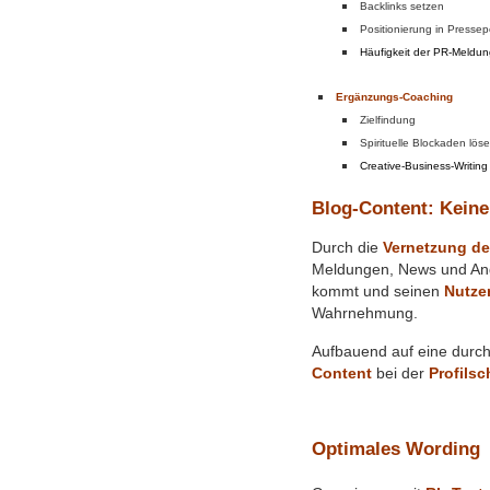
Backlinks setzen
Positionierung in Pressep
Häufigkeit der PR-Meldun
Ergänzungs-Coaching
Zielfindung
Spirituelle Blockaden lös
Creative-Business-Writing
Blog-Content: Keine
Durch die
Vernetzung de
Meldungen, News und Ange
kommt und seinen
Nutze
Wahrnehmung.
Aufbauend auf eine durc
Content
bei der
Profils
Optimales Wording