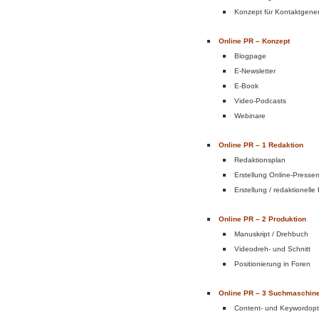
Konzept für Kontaktgener
Online PR – Konzept
Blogpage
E-Newsletter
E-Book
Video-Podcasts
Webinare
Online PR – 1 Redaktion
Redaktionsplan
Erstellung Online-Presse
Erstellung / redaktionell
Online PR – 2 Produktion
Manuskript / Drehbuch
Videodreh- und Schnitt
Positionierung in Foren
Online PR – 3 Suchmaschin
Content- und Keywordopt