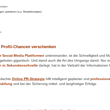
ortalen
gen optimieren (s.a. Redaktionsplan)
en
 Profil-Chancen verschenken
r Social-Media Plattformen
untereinander, ist die Schnelligkeit und 
boten gigantisch. Und damit auch die Art des Umgangs damit: Nur we
n in Sekundenschnelle
darlegt, hat in der Vielzahl der Informatione
hdachte
Online PR-Strategie
hilft intelligent geplanter und
professione
chärfung
und bei der Sicherung mittel- und langfristiger Erfolge.